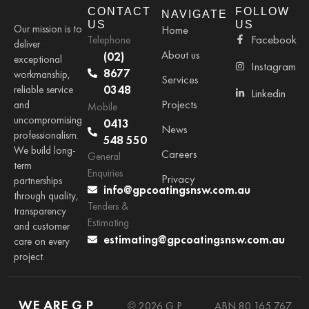
CONTACT
FOLLOW
NAVIGATE
US
US
Our mission is to
Home
Facebook
Telephone
deliver
About us
(02)
exceptional
Instagram
8677
workmanship,
Services
0348
reliable service
Linkedin
Projects
and
Mobile
uncompromising
0413
News
professionalism.
548 550
We build long-
Careers
General
term
Enquiries
Privacy
partnerships
info@gpcoatingsnsw.com.au
through quality,
Tenders &
transparency
Estimating
and customer
estimating@gpcoatingsnsw.com.au
care on every
project.
WE ARE G P
© 2026 G P
ABN 80 165 767