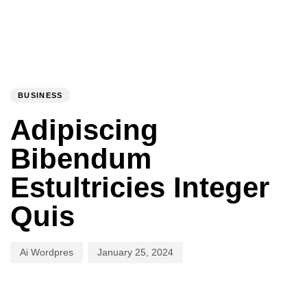
PUBLISHED
Author
Published
IN:
on:
BUSINESS
Adipiscing
Bibendum
Estultricies Integer
Quis
Ai Wordpres
January 25, 2024