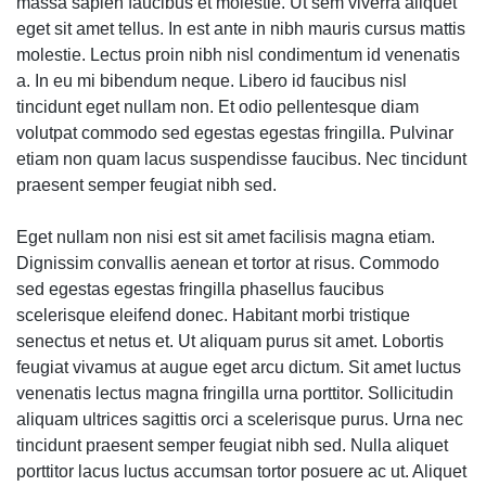
massa sapien faucibus et molestie. Ut sem viverra aliquet
eget sit amet tellus. In est ante in nibh mauris cursus mattis
molestie. Lectus proin nibh nisl condimentum id venenatis
a. In eu mi bibendum neque. Libero id faucibus nisl
tincidunt eget nullam non. Et odio pellentesque diam
volutpat commodo sed egestas egestas fringilla. Pulvinar
etiam non quam lacus suspendisse faucibus. Nec tincidunt
praesent semper feugiat nibh sed.
Eget nullam non nisi est sit amet facilisis magna etiam.
Dignissim convallis aenean et tortor at risus. Commodo
sed egestas egestas fringilla phasellus faucibus
scelerisque eleifend donec. Habitant morbi tristique
senectus et netus et. Ut aliquam purus sit amet. Lobortis
feugiat vivamus at augue eget arcu dictum. Sit amet luctus
venenatis lectus magna fringilla urna porttitor. Sollicitudin
aliquam ultrices sagittis orci a scelerisque purus. Urna nec
tincidunt praesent semper feugiat nibh sed. Nulla aliquet
porttitor lacus luctus accumsan tortor posuere ac ut. Aliquet